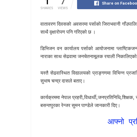
1
7
Share on Faceboo
SHARES
VIEWS
वातावरण दिवसकाे अवसरमा पर्साकाे जिराभवानी गाँउपाल
साथै वृक्षाराेपण पनि गरिएको छ ।
डिभिजन वन कार्यालय पर्साको आयोजनामा प्लाष्टिकजन्य प
नाराका साथ सेढवामा जनचेतनामूलक रयाली निकालिएको 
यस्तै सेढवास्थित विद्यालयकाे प्राङ्गणमा विभिन्न प्रज
सुभाष चन्द्र दासले बताए।
कार्यक्रममा नेपाल प्रहरी,विधार्थी,जनप्रतिनिधि,शिक्ष
बसन्तपुरका रेन्जर सुमन पाण्डेले जानकारी दिए।
आफ्नो प्र