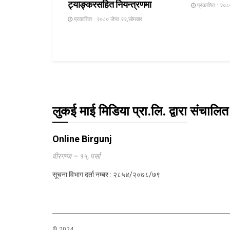
ट्याङ्करसहित नियन्त्रणमा
प्रकाशित : २०८०
प्रकाशित : २०८० जेष्ठ २२,सोमबार
लुकई माई मिडिया प्रा.लि. द्वारा संचालित
Online Birgunj
वीरगन्ज – १५, पर्सा
सूचना विभाग दर्ता नम्बर : २८५४/२०७८/७९
© 2024