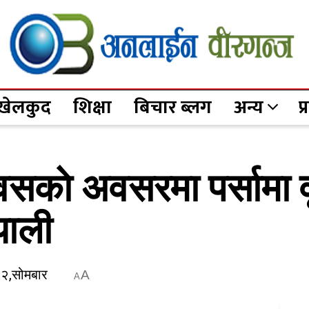
खेलकुद
शिक्षा
बिचार ब्लग
अन्य
प
सकाे अवसरमा पर्सामा वृक
याली
२२,सोमबार
A
A