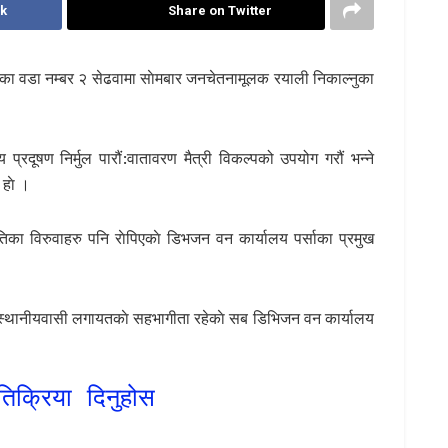
k
Share on Twitter
िका वडा नम्बर २ सेढवामा साेमबार जनचेतनामूलक रयाली निकाल्नुका
्रदूषण निर्मुल पारौं:वातावरण मैत्री विकल्पको उपयोग गरौं भन्ने
हाे ।
ातिका विरुवाहरु पनि राेपिएकाे डिभजन वन कार्यालय पर्साका प्रमुख
क, स्थानीयवासी लगायतकाे सहभागीता रहेकाे सब डिभिजन वन कार्यालय
तिक्रिया दिनुहोस