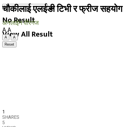
चौकीलाई एलईडी टिभी र फ्रीज सहयोग
No Result
अनलाईन वीरगंज
A
A
View All Result
A
A
Reset
1
SHARES
5