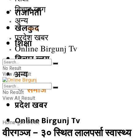
बिचार ब्लग
राजनिती
अन्य
खेलकुद
समाज
प्रदेश खबर
शिक्षा
Online Birgunj Tv
बिचार ब्लग
No Result
अन्य
View All Result
समाज
No Result
View All Result
प्रदेश खबर
Online Birgunj Tv
Home
मुख्य समाचार
वीरगञ्ज – ३० स्थित लालपर्सा स्वास्थ्य