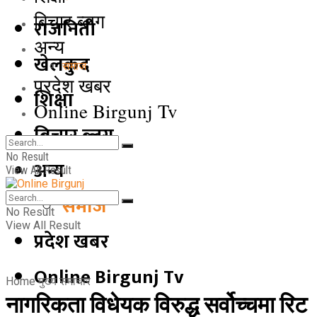
बिचार ब्लग
राजनिती
अन्य
खेलकुद
समाज
प्रदेश खबर
शिक्षा
Online Birgunj Tv
बिचार ब्लग
No Result
अन्य
View All Result
समाज
No Result
View All Result
प्रदेश खबर
Online Birgunj Tv
Home
मुख्य समाचार
नागरिकता विधेयक विरुद्ध सर्वोच्चमा रिट