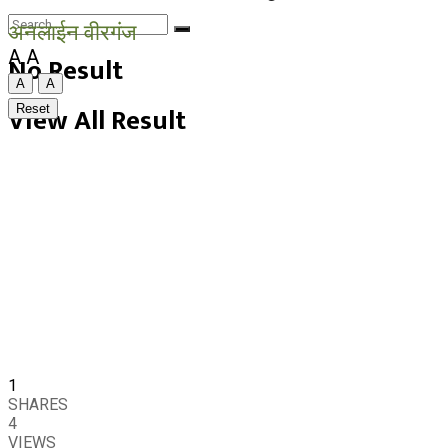
अनलाईन वीरगंज
A
A
No Result
A
A
View All Result
Reset
1
SHARES
4
VIEWS