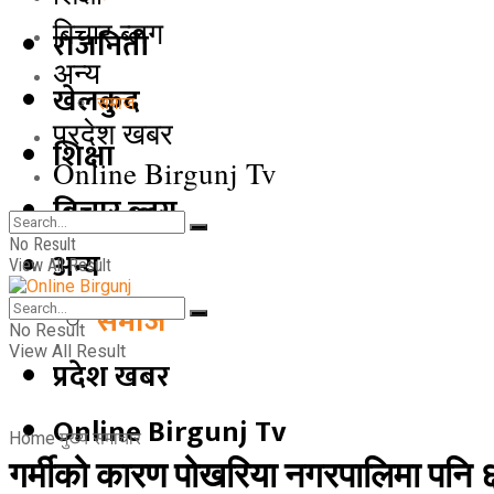
बिचार ब्लग
राजनिती
अन्य
खेलकुद
समाज
प्रदेश खबर
शिक्षा
Online Birgunj Tv
बिचार ब्लग
No Result
अन्य
View All Result
समाज
No Result
View All Result
प्रदेश खबर
Online Birgunj Tv
Home
मुख्य समाचार
गर्मीको कारण पोखरिया नगरपालिमा पनि ६