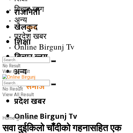
बिचार ब्लग
राजनिती
अन्य
खेलकुद
समाज
प्रदेश खबर
शिक्षा
Online Birgunj Tv
बिचार ब्लग
No Result
अन्य
View All Result
समाज
No Result
View All Result
प्रदेश खबर
Online Birgunj Tv
Home
मुख्य समाचार
सवा दुईकिलो चाँदीको गहनासहित एक