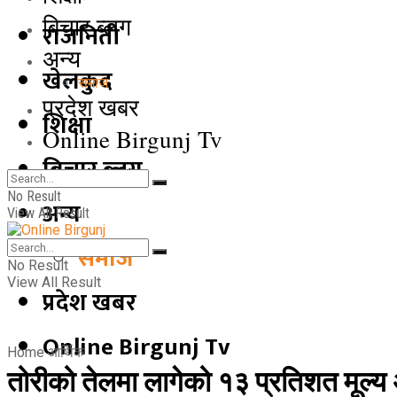
बिचार ब्लग
राजनिती
अन्य
खेलकुद
समाज
प्रदेश खबर
शिक्षा
Online Birgunj Tv
बिचार ब्लग
No Result
अन्य
View All Result
समाज
No Result
View All Result
प्रदेश खबर
Online Birgunj Tv
Home
आर्थिक
तोरीको तेलमा लागेको १३ प्रतिशत मूल्य अ