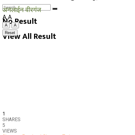
अनलाईन वीरगंज
A
A
No Result
A
A
View All Result
Reset
1
SHARES
5
VIEWS