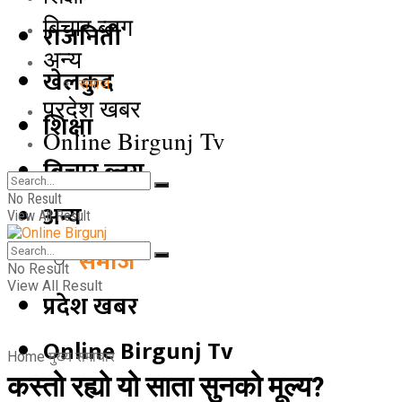
बिचार ब्लग
राजनिती
अन्य
खेलकुद
समाज
प्रदेश खबर
शिक्षा
Online Birgunj Tv
बिचार ब्लग
No Result
अन्य
View All Result
समाज
No Result
View All Result
प्रदेश खबर
Online Birgunj Tv
Home
मुख्य समाचार
कस्तो रह्यो यो साता सुनको मूल्य?