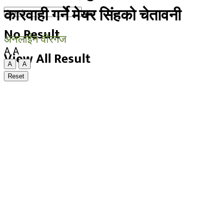
कारवाही गर्ने मेयर सिंहको चेतावनी
No Result
अनलाईन वीरगंज
A
A
View All Result
A
A
Reset