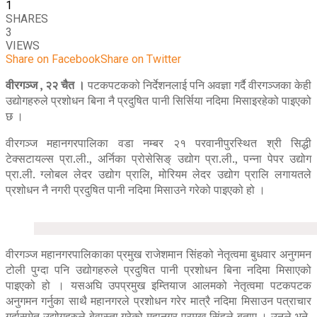
1
SHARES
3
VIEWS
Share on Facebook
Share on Twitter
वीरगञ्ज , २२ चैत ।
पटकपटकको निर्देशनलाई पनि अवज्ञा गर्दै वीरगञ्जका केही
उद्योगहरुले प्रशोधन बिना नै प्रदुषित पानी सिर्सिया नदिमा मिसाइरहेको पाइएको
छ ।
वीरगञ्ज महानगरपालिका वडा नम्बर २१ परवानीपुरस्थित श्री सिद्धी
टेक्सटायल्स प्रा.ली., अर्निका प्रोसेसिङ् उद्योग प्रा.ली., पन्ना पेपर उद्योग
प्रा.ली. ग्लोबल लेदर उद्योग प्रालि, मोरियम लेदर उद्योग प्रालि लगायतले
प्रशोधन नै नगरी प्रदुषित पानी नदिमा मिसाउने गरेको पाइएको हो ।
वीरगञ्ज महानगरपालिकाका प्रमुख राजेशमान सिंहको नेतृत्वमा बुधवार अनुगमन
टोली पुग्दा पनि उद्योगहरुले प्रदुषित पानी प्रशोधन बिना नदिमा मिसाएको
पाइएको हो । यसअघि उपप्रमुख इम्तियाज आलमको नेतृत्वमा पटकपटक
अनुगमन गर्नुका साथै महानगरले प्रशोधन गरेर मात्रै नदिमा मिसाउन पत्राचार
गर्दासमेत उद्योगहरुले बेवास्ता गरेको महानगर प्रमुख सिंहले बताए । उनले भने,