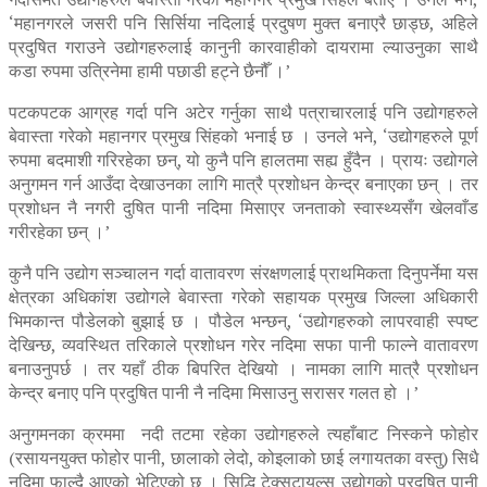
‘महानगरले जसरी पनि सिर्सिया नदिलाई प्रदुषण मुक्त बनाएरै छाड्छ, अहिले
प्रदुषित गराउने उद्योगहरुलाई कानुनी कारवाहीको दायरामा ल्याउनुका साथै
कडा रुपमा उत्रिनेमा हामी पछाडी हट्ने छैनौँ ।’
पटकपटक आग्रह गर्दा पनि अटेर गर्नुका साथै पत्राचारलाई पनि उद्योगहरुले
बेवास्ता गरेको महानगर प्रमुख सिंहको भनाई छ । उनले भने, ‘उद्योगहरुले पूर्ण
रुपमा बदमाशी गरिरहेका छन्, यो कुनै पनि हालतमा सह्य हुँदैन । प्रायः उद्योगले
अनुगमन गर्न आउँदा देखाउनका लागि मात्रै प्रशोधन केन्द्र बनाएका छन् । तर
प्रशोधन नै नगरी दुषित पानी नदिमा मिसाएर जनताको स्वास्थ्यसँग खेलवाँड
गरीरहेका छन् ।’
कुनै पनि उद्योग सञ्चालन गर्दा वातावरण संरक्षणलाई प्राथमिकता दिनुपर्नेमा यस
क्षेत्रका अधिकांश उद्योगले बेवास्ता गरेको सहायक प्रमुख जिल्ला अधिकारी
भिमकान्त पौडेलको बुझाई छ । पौडेल भन्छन्, ‘उद्योगहरुको लापरवाही स्पष्ट
देखिन्छ, व्यवस्थित तरिकाले प्रशोधन गरेर नदिमा सफा पानी फाल्ने वातावरण
बनाउनुपर्छ । तर यहाँ ठीक बिपरित देखियो । नामका लागि मात्रै प्रशोधन
केन्द्र बनाए पनि प्रदुषित पानी नै नदिमा मिसाउनु सरासर गलत हो ।’
अनुगमनका क्रममा नदी तटमा रहेका उद्योगहरुले त्यहाँबाट निस्कने फोहोर
(रसायनयुक्त फोहोर पानी, छालाको लेदो, कोइलाको छाई लगायतका वस्तु) सिधै
नदिमा फाल्दै आएको भेटिएको छ । सिद्धि टेक्सटायल्स उद्योगको प्रदुषित पानी