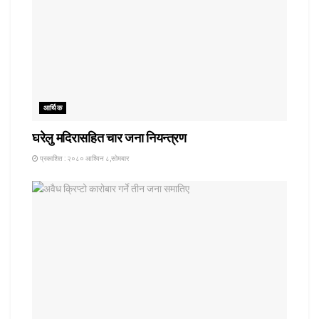
आर्थिक
घरेलु मदिरासहित चार जना नियन्त्रण
प्रकाशित : २०८० आश्विन ८,सोमबार