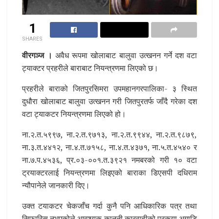
1
SHARES
वीरगञ्ज ।
अवैध रूपमा खोलाबाट बालुवा उत्खनन गर्ने दश वटा
ट्याक्टर प्रहरीले बाराबाट नियन्त्रणमा लिएको छ।
प्रहरीले बाराको जितपुरसिमरा उपमहानगरपालिका- ३ स्थित
दुधौरा खोलाबाट बालुवा उत्खनन गरी जितपुरतर्फ जाँदै गरेका दश
वटा ट्याकटर नियन्त्रणमा लिएको हो।
ना.२.त.५९९७, ना.२.त.९७१३, ना.२.त.९९४४, ना.२.त.९८७९,
ना.३.त.४४१२, ना.४.त.७१५८, ना.४.त.४३७१, ना.५.त.४५४० र
ना.७.प.४५३६, प्र.०३-००१.त.३९२१ नमबरको गरी १० वटा
ट्रयाक्टरलाई नियन्त्रणमा लिइएको बाराका डिएसपी दधिराम
न्यौपानेले जानकारी दिए।
उक्त टयाकटर चेकजाँच गर्दा कुनै पनि आधिकारिक पत्र तथा
सिफारिस नभएकोले ‍आवश्यक कानुनी कारवाहीको प्रकृया अगाडि