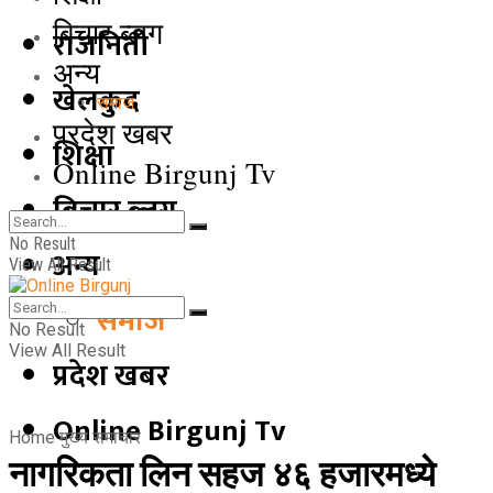
बिचार ब्लग
राजनिती
अन्य
खेलकुद
समाज
प्रदेश खबर
शिक्षा
Online Birgunj Tv
बिचार ब्लग
No Result
अन्य
View All Result
समाज
No Result
View All Result
प्रदेश खबर
Online Birgunj Tv
Home
मुख्य समाचार
नागरिकता लिन सहज ४६ हजारमध्ये