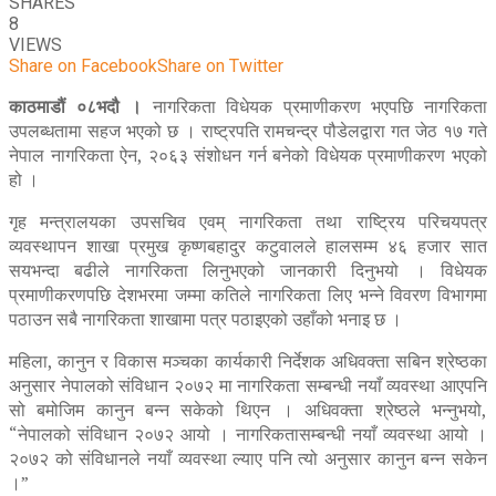
SHARES
8
VIEWS
Share on Facebook
Share on Twitter
काठमाडौं ०८भदौ ।
नागरिकता विधेयक प्रमाणीकरण भएपछि नागरिकता
उपलब्धतामा सहज भएको छ । राष्ट्रपति रामचन्द्र पौडेलद्वारा गत जेठ १७ गते
नेपाल नागरिकता ऐन, २०६३ संशोधन गर्न बनेको विधेयक प्रमाणीकरण भएको
हो ।
गृह मन्त्रालयका उपसचिव एवम् नागरिकता तथा राष्ट्रिय परिचयपत्र
व्यवस्थापन शाखा प्रमुख कृष्णबहादुर कटुवालले हालसम्म ४६ हजार सात
सयभन्दा बढीले नागरिकता लिनुभएको जानकारी दिनुभयो । विधेयक
प्रमाणीकरणपछि देशभरमा जम्मा कतिले नागरिकता लिए भन्ने विवरण विभागमा
पठाउन सबै नागरिकता शाखामा पत्र पठाइएको उहाँको भनाइ छ ।
महिला, कानुन र विकास मञ्चका कार्यकारी निर्देशक अधिवक्ता सबिन श्रेष्ठका
अनुसार नेपालको संविधान २०७२ मा नागरिकता सम्बन्धी नयाँ व्यवस्था आएपनि
सो बमोजिम कानुन बन्न सकेको थिएन । अधिवक्ता श्रेष्ठले भन्नुभयो,
“नेपालको संविधान २०७२ आयो । नागरिकतासम्बन्धी नयाँ व्यवस्था आयो ।
२०७२ को संविधानले नयाँ व्यवस्था ल्याए पनि त्यो अनुसार कानुन बन्न सकेन
।”