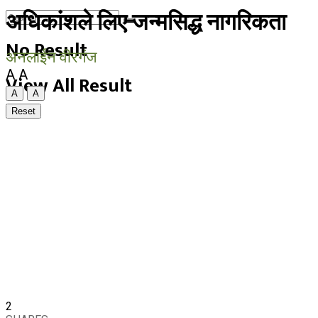
अधिकांशले लिए जन्मसिद्ध नागरिकता
No Result
अनलाईन वीरगंज
A
A
View All Result
A
A
Reset
2