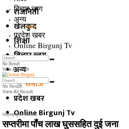
बिचार ब्लग
राजनिती
अन्य
खेलकुद
समाज
प्रदेश खबर
शिक्षा
Online Birgunj Tv
बिचार ब्लग
No Result
अन्य
View All Result
समाज
No Result
View All Result
प्रदेश खबर
Online Birgunj Tv
Home
मुख्य समाचार
सप्तरीमा पाँच लाख घुससहित दुई जना