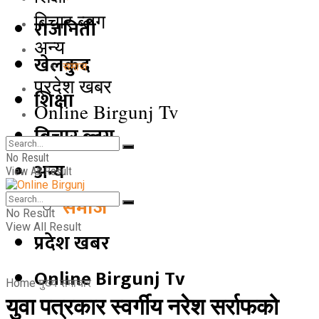
बिचार ब्लग
राजनिती
अन्य
खेलकुद
समाज
प्रदेश खबर
शिक्षा
Online Birgunj Tv
बिचार ब्लग
No Result
अन्य
View All Result
समाज
No Result
View All Result
प्रदेश खबर
Online Birgunj Tv
Home
मुख्य समाचार
युवा पत्रकार स्वर्गीय नरेश सर्राफको