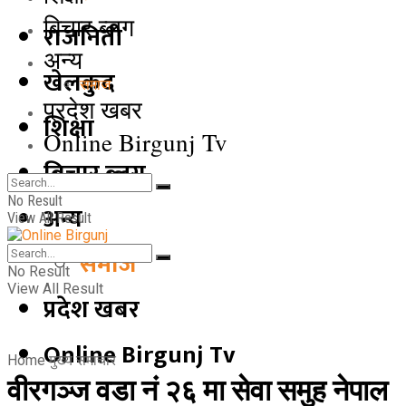
बिचार ब्लग
राजनिती
अन्य
खेलकुद
समाज
प्रदेश खबर
शिक्षा
Online Birgunj Tv
बिचार ब्लग
No Result
अन्य
View All Result
समाज
No Result
View All Result
प्रदेश खबर
Online Birgunj Tv
Home
मुख्य समाचार
वीरगञ्ज वडा नं २६ मा सेवा समुह नेपाल