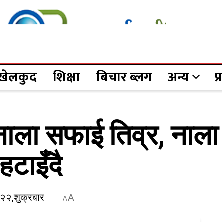
खेलकुद
शिक्षा
बिचार ब्लग
अन्य
प
 नाला सफाई तिव्र, नाल
हटाइँदै
२२,शुक्रबार
A
A