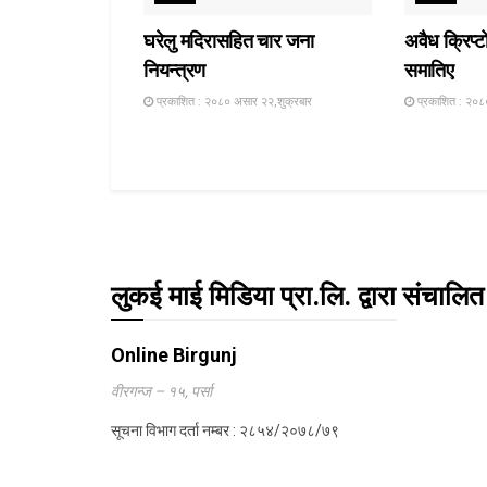
घरेलु मदिरासहित चार जना
अवैध क्रिप्ट
नियन्त्रण
समातिए
प्रकाशित : २०८० असार २२,शुक्रबार
प्रकाशित : २०८
लुकई माई मिडिया प्रा.लि. द्वारा संचालित
Online Birgunj
वीरगन्ज – १५, पर्सा
सूचना विभाग दर्ता नम्बर : २८५४/२०७८/७९