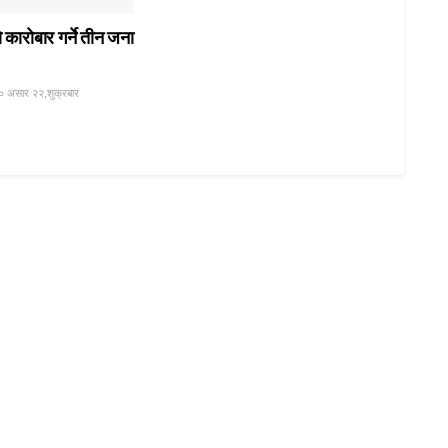
ो कारोबार गर्ने तीन जना
० असार २२,शुक्रबार