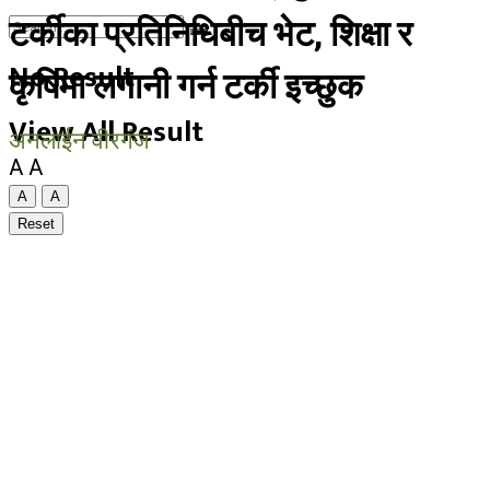
टर्कीका प्रतिनिधिबीच भेट, शिक्षा र
No Result
कृषिमा लगानी गर्न टर्की इच्छुक
View All Result
अनलाईन वीरगंज
A
A
A
A
Reset