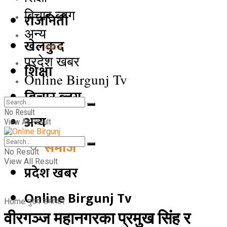
बिचार ब्लग
राजनिती
अन्य
खेलकुद
समाज
प्रदेश खबर
शिक्षा
Online Birgunj Tv
बिचार ब्लग
No Result
अन्य
View All Result
समाज
No Result
View All Result
प्रदेश खबर
Online Birgunj Tv
Home
मुख्य समाचार
वीरगञ्ज महानगरका प्रमुख सिंह र