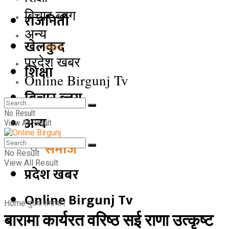
बिचार ब्लग
राजनिती
अन्य
खेलकुद
समाज
प्रदेश खबर
शिक्षा
Online Birgunj Tv
बिचार ब्लग
No Result
अन्य
View All Result
समाज
No Result
View All Result
प्रदेश खबर
Online Birgunj Tv
Home
मुख्य समाचार
बारामा कार्यरत वरिष्ठ सई राणा उत्कृष्ट