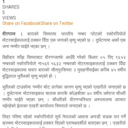
1
SHARES
5
VIEWS
Share on Facebook
Share on Twitter
वीरगञ्ज ।
बाराको सिमरामा भारतीय नम्बर प्लेटको स्कोरपियोले
मोटरसाईकललाई ठक्कर दिँदा एक जनाको मृत्यु भएको छ । दुर्घटनामा अर्का एक
जना गम्भीर घाईते भएका छन् ।
बिहीबार साँझ सिमराबाट वीरगन्जतर्फ आउँदै गरेको बिआर ०५ पिए ९६५२
नम्बरको स्कोरपियोले ना५६प ५६३२ नम्बरको मोटरसाइकललाई ठक्कर दिँदा
माेटरसाइकलमा सवार बाराकाे जीतपुरसिमरा २ मुसहर्नीमाईका करिब ४५ वर्षीय
बुद्धिलाल भुर्तेलको मृत्यु भएको हो ।
भुर्तेलको टाउकोमा गम्भीर चोट लागेका कारण मृत्यु भएको प्रहरीले जनाएको छ
। दुर्घटनामा मोटरसाइकल चालक बाराकै कोल्हबीका ४० वर्षीय धर्मराज चौधरी
गम्भीर घाईते भएका छन् । चौधरीको वीरगन्जस्थित अस्पतालमा उपचार
भईरहेको ईलाका प्रहरी कार्यालय सिमराले जनाएको छ ।
तिव्र गतिमा रहेको स्कोरपियोले सुर्य नेपालको आवास अगाडी सडक पार गर्ने
क्रममा मोटरसाइकललाई ठक्कर दिएको प्रत्यक्षदर्शीले बताएका छन् । प्रहरीले