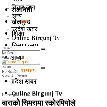
बिचार ब्लग
राजनिती
अन्य
खेलकुद
समाज
प्रदेश खबर
शिक्षा
Online Birgunj Tv
बिचार ब्लग
No Result
अन्य
View All Result
समाज
No Result
View All Result
प्रदेश खबर
Online Birgunj Tv
Home
मुख्य समाचार
बाराको सिमरामा स्काेरपियाेले