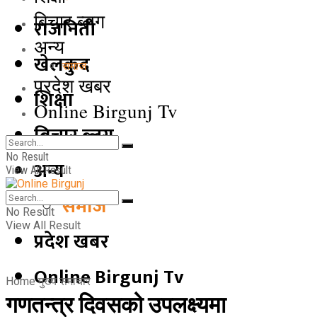
बिचार ब्लग
राजनिती
अन्य
खेलकुद
समाज
प्रदेश खबर
शिक्षा
Online Birgunj Tv
बिचार ब्लग
No Result
अन्य
View All Result
समाज
No Result
View All Result
प्रदेश खबर
Online Birgunj Tv
Home
मुख्य समाचार
गणतन्त्र दिवसको उपलक्ष्यमा