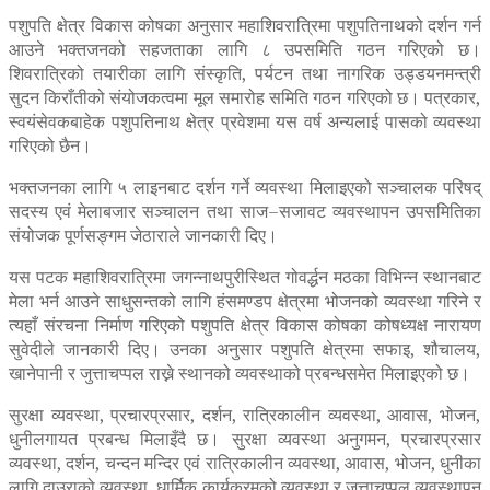
पशुपति क्षेत्र विकास कोषका अनुसार महाशिवरात्रिमा पशुपतिनाथको दर्शन गर्न
आउने भक्तजनको सहजताका लागि ८ उपसमिति गठन गरिएको छ।
शिवरात्रिको तयारीका लागि संस्कृति, पर्यटन तथा नागरिक उड्डयनमन्त्री
सुदन किराँतीको संयोजकत्वमा मूल समारोह समिति गठन गरिएको छ। पत्रकार,
स्वयंसेवकबाहेक पशुपतिनाथ क्षेत्र प्रवेशमा यस वर्ष अन्यलाई पासको व्यवस्था
गरिएको छैन।
भक्तजनका लागि ५ लाइनबाट दर्शन गर्ने व्यवस्था मिलाइएको सञ्चालक परिषद्
सदस्य एवं मेलाबजार सञ्चालन तथा साज–सजावट व्यवस्थापन उपसमितिका
संयोजक पूर्णसङ्गम जेठाराले जानकारी दिए।
यस पटक महाशिवरात्रिमा जगन्नाथपुरीस्थित गोवर्द्धन मठका विभिन्न स्थानबाट
मेला भर्न आउने साधुसन्तको लागि हंसमण्डप क्षेत्रमा भोजनको व्यवस्था गरिने र
त्यहाँ संरचना निर्माण गरिएको पशुपति क्षेत्र विकास कोषका कोषध्यक्ष नारायण
सुवेदीले जानकारी दिए। उनका अनुसार पशुपति क्षेत्रमा सफाइ, शौचालय,
खानेपानी र जुत्ताचप्पल राख्ने स्थानको व्यवस्थाको प्रबन्धसमेत मिलाइएको छ।
सुरक्षा व्यवस्था, प्रचारप्रसार, दर्शन, रात्रिकालीन व्यवस्था, आवास, भोजन,
धुनीलगायत प्रबन्ध मिलाइँदै छ। सुरक्षा व्यवस्था अनुगमन, प्रचारप्रसार
व्यवस्था, दर्शन, चन्दन मन्दिर एवं रात्रिकालीन व्यवस्था, आवास, भोजन, धुनीका
लागि दाउराको व्यवस्था, धार्मिक कार्यक्रमको व्यवस्था र जुत्ताचप्पल व्यवस्थापन