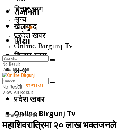
बिचार ब्लग
राजनिती
अन्य
खेलकुद
समाज
प्रदेश खबर
शिक्षा
Online Birgunj Tv
बिचार ब्लग
No Result
अन्य
View All Result
समाज
No Result
View All Result
प्रदेश खबर
Online Birgunj Tv
Home
मुख्य समाचार
महाशिवरात्रिमा २० लाख भक्तजनले