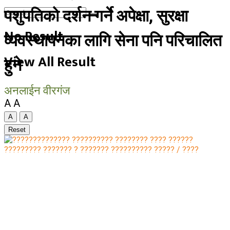
पशुपतिको दर्शन गर्ने अपेक्षा, सुरक्षा
No Result
व्यवस्थापनका लागि सेना पनि परिचालित
View All Result
हुने
अनलाईन वीरगंज
A
A
A
A
Reset