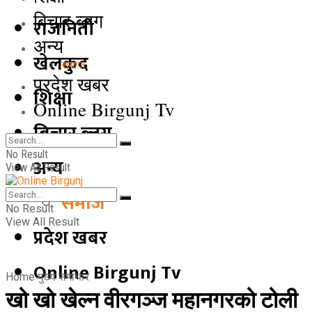
बिचार ब्लग
राजनिती
अन्य
खेलकुद
समाज
प्रदेश खबर
शिक्षा
Online Birgunj Tv
बिचार ब्लग
No Result
अन्य
View All Result
समाज
No Result
View All Result
प्रदेश खबर
Online Birgunj Tv
Home
मुख्य समाचार
खो खो खेल्न वीरगञ्ज महानगरको टोली