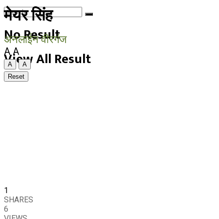
मेयर सिंह
No Result
अनलाईन वीरगंज
A
A
View All Result
A
A
Reset
1
SHARES
6
VIEWS