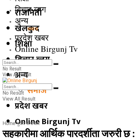
बिचार ब्लग
राजनिती
अन्य
खेलकुद
समाज
प्रदेश खबर
शिक्षा
Online Birgunj Tv
बिचार ब्लग
No Result
अन्य
View All Result
समाज
No Result
View All Result
प्रदेश खबर
Online Birgunj Tv
Home
मुख्य समाचार
सहकारीमा आर्थिक पारदर्शीता जरुरी छ :