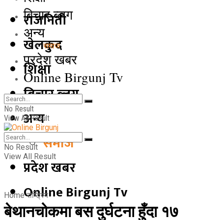
बिचार ब्लग
राजनिती
अन्य
खेलकुद
समाज
प्रदेश खबर
शिक्षा
Online Birgunj Tv
बिचार ब्लग
No Result
अन्य
View All Result
समाज
No Result
View All Result
प्रदेश खबर
Online Birgunj Tv
Home
राष्ट्रिय
बेथानचोकमा बस दुर्घटना हुँदा १७