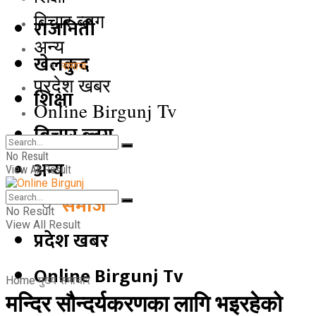
बिचार ब्लग
राजनिती
अन्य
खेलकुद
समाज
प्रदेश खबर
शिक्षा
Online Birgunj Tv
बिचार ब्लग
No Result
अन्य
View All Result
समाज
No Result
View All Result
प्रदेश खबर
Online Birgunj Tv
Home
मुख्य समाचार
मन्दिर सौन्दर्यकरणका लागि भइरहेको