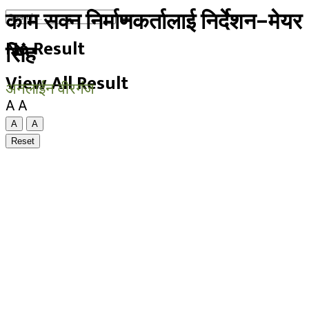
काम सक्न निर्माणकर्तालाई निर्देशन–मेयर
No Result
सिंह
View All Result
अनलाईन वीरगंज
A
A
A
A
Reset