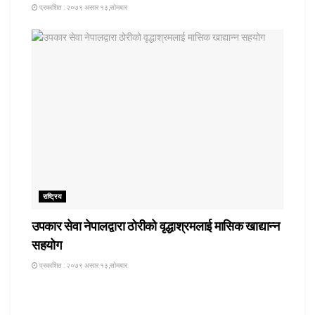
प्रकाशित : २०७९ असार १३,सोमबार
राष्ट्रिय
उपकार सेवा नेपालद्वारा ठोरीको वृद्धाश्रमलाई मासिक खाद्यान्न
सहयोग
प्रकाशित : २०७९ असार १३,सोमबार