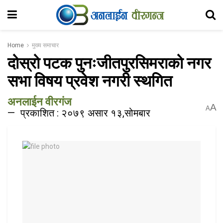
Home
मुख्य समाचार
दोस्रो पटक पुनःजीतपुरसिमराको नगर
सभा विषय प्रवेश नगरी स्थगित
अनलाईन वीरगंज
A
A
प्रकाशित : २०७९ असार १३,सोमबार