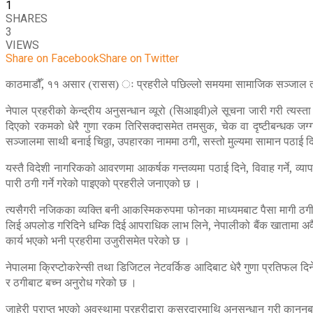
1
SHARES
3
VIEWS
Share on Facebook
Share on Twitter
काठमाडौँ, ११ असार (रासस) ः प्रहरीले पछिल्लो समयमा सामाजिक सञ्जाल तथा वि
नेपाल प्रहरीको केन्द्रीय अनुसन्धान व्यूरो (सिआइवी)ले सूचना जारी गरी त
दिएको रकमको धेरै गुणा रकम तिरिसक्दासमेत तमसुक, चेक वा दृष्टीबन्धक जग
सञ्जालमा साथी बनाई चिठ्ठा, उपहारका नाममा ठगी, सस्तो मुल्यमा सामान पठाई दि
यस्तै विदेशी नागरिकको आवरणमा आकर्षक गन्तव्यमा पठाई दिने, विवाह गर्ने, व्य
पारी ठगी गर्ने गरेको पाइएको प्रहरीले जनाएको छ ।
त्यसैगरी नजिकका व्यक्ति बनी आकस्मिकरुपमा फोनका माध्यमबाट पैसा मागी ठगी
लिई अपलोड गरिदिने धम्कि दिई आपराधिक लाभ लिने, नेपालीको बैंक खातामा अवैध
कार्य भएको भनी प्रहरीमा उजुरीसमेत परेको छ ।
नेपालमा क्रिप्टोकरेन्सी तथा डिजिटल नेटवर्किङ आदिबाट धेरै गुणा प्रतिफल दिन
र ठगीबाट बच्न अनुरोध गरेको छ ।
जाहेरी प्राप्त भएको अवस्थामा प्रहरीद्वारा कसुरदारमाथि अनुसन्धान गरी क