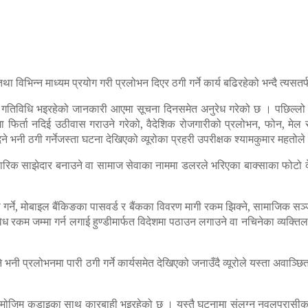
भिन्न माध्यम प्रयोग गरी प्रलोभन दिएर ठगी गर्ने कार्य बढिरहेको भन्दै त्यसत
्यस्ता गतिविधि भइरहेको जानकारी आएमा सूचना दिनसमेत अनुरेध गरेको छ । पछिल्
्गा फिर्ता नदिई उठीवास गराउने गरेको, वैदेशिक रोजगारीको प्रलोभन, फोन, म
ने भनी ठगी गर्नेजस्ता घटना देखिएको व्यूरोका प्रहरी उपरीक्षक श्यामकुमार महतोल
ापारिक साझेदार बनाउने वा सामाज सेवाका नाममा डलरले भरिएका बाक्साका फोटो देखा
 गर्ने, मोबाइल बैंकिङका पासवर्ड र बैंकका विवरण मागी रकम झिक्ने, सामाजिक
 रकम जम्मा गर्न लगाई हुण्डीमार्फत विदेशमा पठाउन लगाउने वा नचिनेका व्यक्ति
े भनी प्रलोभनमा पारी ठगी गर्ने कार्यसमेत देखिएको जनाउँदै व्यूरोले यस्ता अवा
ानुनबमोजिम कडाइका साथ कारबाही भइरहेको छ । यस्तै घटनामा संलग्न नवलपरासीका