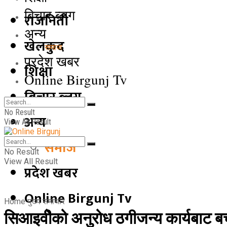
बिचार ब्लग
राजनिती
अन्य
खेलकुद
समाज
प्रदेश खबर
शिक्षा
Online Birgunj Tv
बिचार ब्लग
No Result
अन्य
View All Result
समाज
No Result
View All Result
प्रदेश खबर
Online Birgunj Tv
Home
मुख्य समाचार
सिआइवीेको अनुरोध ठगीजन्य कार्यबाट बच