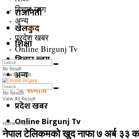
बिचार ब्लग
राजनिती
अन्य
खेलकुद
समाज
प्रदेश खबर
शिक्षा
Online Birgunj Tv
बिचार ब्लग
No Result
अन्य
View All Result
समाज
No Result
View All Result
प्रदेश खबर
Online Birgunj Tv
Home
राष्ट्रिय
नेपाल टेलिकमको खुद नाफा ७ अर्ब ३३ कर