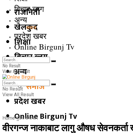
बिचार ब्लग
राजनिती
अन्य
खेलकुद
समाज
प्रदेश खबर
शिक्षा
Online Birgunj Tv
बिचार ब्लग
No Result
अन्य
View All Result
समाज
No Result
View All Result
प्रदेश खबर
Online Birgunj Tv
Home
मुख्य समाचार
वीरगन्ज नाकाबाट लागु औषध सेवनकर्ता