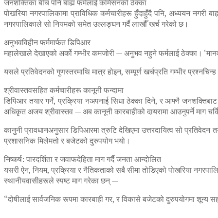
जनशक्तिका बीच पनि बाह्य फर्मलाई कमिसनको ठेक्का
पोखरिया नगरपालिकामा प्राविधिक कर्मचारीहरू हुँदाहुँदै पनि, अध्ययन नगरी बा
नगरपालिकाले सो नियमको समेत उल्लङ्घन गर्दै लाखौँ खर्च गरेको छ।
अनुभवविहीन फर्ममार्फत डिपिआर
महालेखाले देखाएको अर्को गम्भीर कमजोरी — अनुभव नहुने फर्मलाई ठेक्का। ‘मा
यसले प्रतिवेदनको गुणस्तरमाथि मात्र होइन, सम्पूर्ण खर्चप्रति गम्भीर प्रश्नचिन
श्रीवास्तवसहित कर्मचारीहरू कानूनी फन्दामा
डिपिआर तयार गर्ने, प्रक्रिया नअपनाई सिधा ठेक्का दिने, र आफ्नै जनशक्तिबाट गर
अधिकृत अजय श्रीवास्तव — अब कानूनी कारबाहीको दायरामा आउनुपर्ने माग चर्क
कानुनी प्रावधानअनुसार डिपिआरमा त्रुटि देखिएमा उत्तरदायित्व सो प्रतिवेदन तय
प्रशासनिक मिलेमतो र बजेटको दुरुपयोग भयो।
निष्कर्ष: पारदर्शिता र जवाफदेहिता माग गर्दै जनता आन्दोलित
यसरी ऐन, नियम, प्रक्रिया र नैतिकताको सबै सीमा तोडिएको पोखरिया नगरपालिका
स्थानीयवासीहरूले स्पष्ट माग गरेका छन् —
“दोषीलाई सार्वजनिक रूपमा कारबाही गर, र विकासे बजेटको दुरुपयोगमा शून्य स