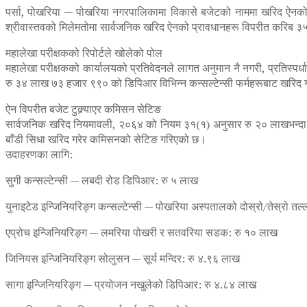
पर्सा, पोखरिया — पोखरिया नगरपालिकामा विकासे बजेटको नाममा खरिद ऐनको ध
श्रीवास्तवको मिलेमतोमा सार्वजनिक खरिद ऐनको प्रावधानहरू विपरीत करिब ३५ 
महालेखा परीक्षकको रिपोर्टले खोलेको पोल
महालेखा परीक्षकको कार्यालयको प्रतिवेदनले लागत अनुमान नै नगरी, प्रतिस्पर्
रु ३४ लाख ७३ हजार ९९० को डिपिआर विभिन्न कन्सल्टेन्सी फर्महरूबाट खरिद ग
ऐन विपरीत बजेट टुक्र्याएर कमिसन सेटिङ
सार्वजनिक खरिद नियमावली, २०६४ को नियम ३१(१) अनुसार रु २० लाखभन्दा माथिको
बाँडी सिधा खरिद गरेर कमिसनको सेटिङ गरिएको छ।
उदाहरणका लागि:
सुगी कन्सल्टेन्सी — लबदी रोड डिपिआर: रु ५ लाख
युनाइटेड इन्जिनियरिङ्ग कन्सल्टेन्सी — पोखरिया अस्पतालको दोस्रो/तेस्रो तल
एप्रोच इन्जिनियरिङ्ग — लमरिया पोखरी र सतवरिया सडक: रु १० लाख
जिनियस इन्जिनियरिङ्ग सोलुसन — सूर्य मन्दिर: रु ४.९६ लाख
सागा इन्जिनियरिङ्ग — प्रयोजन नखुलेको डिपिआर: रु ४.८४ लाख