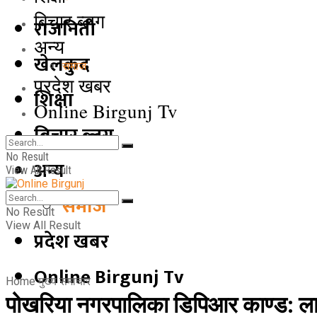
बिचार ब्लग
राजनिती
अन्य
खेलकुद
समाज
प्रदेश खबर
शिक्षा
Online Birgunj Tv
बिचार ब्लग
No Result
अन्य
View All Result
समाज
No Result
View All Result
प्रदेश खबर
Online Birgunj Tv
Home
मुख्य समाचार
पोखरिया नगरपालिका डिपिआर काण्ड: ला