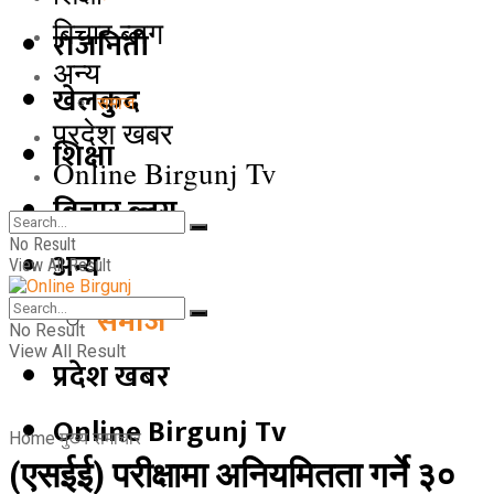
बिचार ब्लग
राजनिती
अन्य
खेलकुद
समाज
प्रदेश खबर
शिक्षा
Online Birgunj Tv
बिचार ब्लग
No Result
अन्य
View All Result
समाज
No Result
View All Result
प्रदेश खबर
Online Birgunj Tv
Home
मुख्य समाचार
(एसईई) परीक्षामा अनियमितता गर्ने ३०