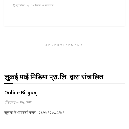
प्रकाशित : २०८० बैशाख १९,मंगलवार
ADVERTISEMENT
लुकई माई मिडिया प्रा.लि. द्वारा संचालित
Online Birgunj
वीरगन्ज – १५, पर्सा
सूचना विभाग दर्ता नम्बर : २८५४/२०७८/७९