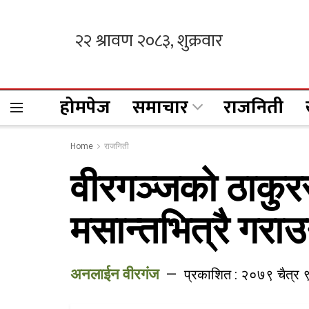
होमपेज
समाचार
राजनिती
Home
राजनिती
वीरगञ्जको ठाकुररा
मसान्तभित्रै गरा
अनलाईन वीरगंज
प्रकाशित : २०७९ चैत्र ९