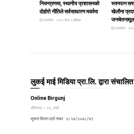
नियन्त्रणमा, स्थानीय प्रशासनको
स्तनपान सप्त
दोहोरो नीतिले सर्वसाधारण मर्कामा
खेलौना प्रदर
जनचेतनामूलक
प्रकाशित : २०७९ चैत्र ९,बिहीबार
प्रकाशित : २०७९
लुकई माई मिडिया प्रा.लि. द्वारा संचालित
Online Birgunj
वीरगन्ज – १५, पर्सा
सूचना विभाग दर्ता नम्बर : २८५४/२०७८/७९