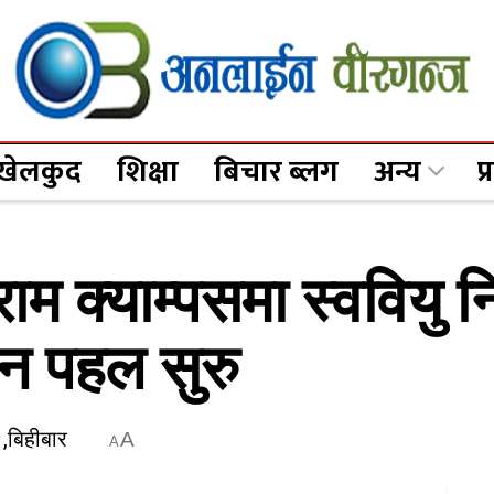
खेलकुद
शिक्षा
बिचार ब्लग
अन्य
प
म क्याम्पसमा स्ववियु न
उन पहल सुरु
,बिहीबार
A
A