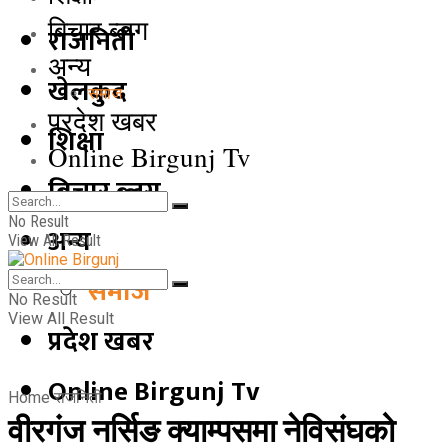
बिचार ब्लग
राजनिती
अन्य
खेलकुद
समाज
प्रदेश खबर
शिक्षा
Online Birgunj Tv
बिचार ब्लग
No Result
अन्य
View All Result
समाज
No Result
View All Result
प्रदेश खबर
Online Birgunj Tv
Home
राजनिती
वीरगंज नर्सिङ क्याम्पसमा नेविसंघको