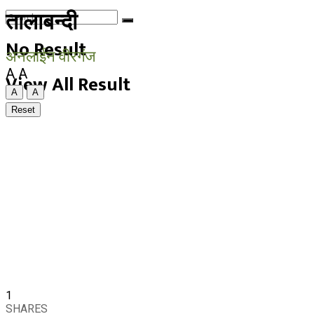
तालाबन्दी
No Result
अनलाईन वीरगंज
A
A
View All Result
A
A
Reset
1
SHARES