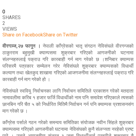
0
SHARES
2
VIEWS
Share on Facebook
Share on Twitter
वीरगञ्ज,
२७ फागुन ।
नेपाली काँग्रेसको भातृ संगठन नेविसंघले वीरगन्जको
ठाकुरराम बहुमुखी क्याम्पसमा शुक्रबार गरिएको आगजनीको घटनामा
संलग्नहरुलाई पक्राउ गरि कारबाही गर्न माग गरेको छ ।शनिबार क्याम्पस
परिसरमै पत्रकार सम्मेलन गरेर नेविसंघले शुक्रबार क्याम्पसको विधार्थी
कल्याण तथा खेलकुद शाखामा गरिएको आजगजनीमा संलग्नहरुलाई पक्राउ गरि
कारबाही गर्न माग गरेको हो ।
नेविसंघले स्ववियु निर्वाचनका लागि निर्वाचन समितिले प्रकाशन गरेको मतदाता
नामावलीमा करिब १ हजार फर्जि विधार्थीको नाम पनि समावेश गरिएकाले त्यसको
छानबिन गरि चैत ५ को निर्धारित मितिमै निर्वाचन गर्न पनि क्याम्पस प्रशासनसंग
माग गरेको छ ।
काँग्रेस पर्साले गठन गरेको समन्वय समितिका संयोजक नवीन सिंहले शुक्रबार
क्याम्पसमा गरिएको आगजनीको घटनामा नेविसंघको कुनै संलग्नता नरहेको प्रष्ट
पारे । उनले आगजनीमा संलग्न ३ जना विधार्थीलाई प्रहरीले शुक्रबार नै