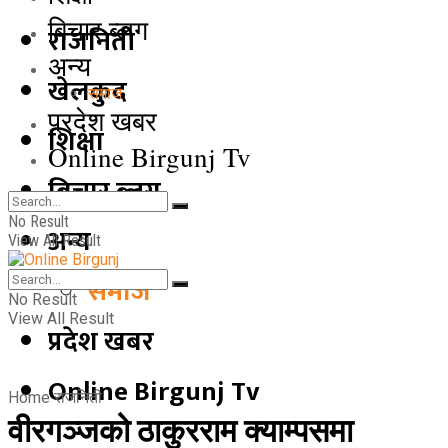
बिचार ब्लग
राजनिती
अन्य
खेलकुद
समाज
प्रदेश खबर
शिक्षा
Online Birgunj Tv
बिचार ब्लग
No Result
अन्य
View All Result
समाज
No Result
View All Result
प्रदेश खबर
Online Birgunj Tv
Home
राजनिती
वीरगञ्जको ठाकुरराम क्याम्पसमा