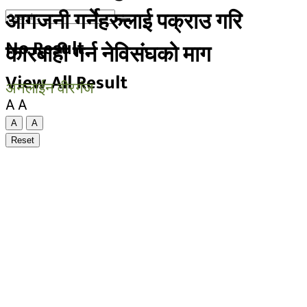
आगजनी गर्नेहरुलाई पक्राउ गरि
No Result
कारबाही गर्न नेविसंघको माग
View All Result
अनलाईन वीरगंज
A
A
A
A
Reset