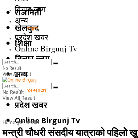
बिचार ब्लग
राजनिती
अन्य
खेलकुद
समाज
प्रदेश खबर
शिक्षा
Online Birgunj Tv
बिचार ब्लग
No Result
अन्य
View All Result
समाज
No Result
View All Result
प्रदेश खबर
Online Birgunj Tv
Home
मुख्य समाचार
मन्त्री चौधरी संसदीय यात्राको पहिलो खुड