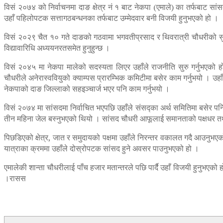
विसं २०७४ को निर्वाचनमा दाङ क्षेत्र नं १ बाट नेकपा (एमाले) का तर्फबाट स
उहाँ पहिलोपटक सत्तागठबन्धनका तर्फबाट उम्मेदवार बनी विजयी हुनुभएको हो ।
विसं २०२९ चैत १० गते दाङको गठवामा भगवतीप्रसाद र थिवरात्री चौधरीको सुपुत
विद्यावारिधि अध्ययनरतसमेत हुनुहुन्छ ।
विसं २०४५ मा नेकपा मालेको सदस्यता लिएर उहाँले राजनीति सुरु गर्नुभएको 
चौधरीले अनेरास्ववियुको क्याम्पस प्रारम्भिक कमिटीमा बसेर काम गर्नुभयो । उहा
नेकपाको दाङ जिल्लाको सहइञ्चार्ज भएर पनि काम गर्नुभयो ।
विसं २०७४ मा सांसदमा निर्वाचित भएपछि उहाँले संसद्का अर्थ समितिमा बसेर पनि
तीन महिना जेल बस्नुभएको थियो । सांसद चौधरी आफूलाई समानताको पक्षधर तथ
पिछडिएको क्षेत्र, जात र समुदायको पक्षमा उहाँले निरन्तर वकालत गदै आउनुभ
यात्राका क्रममा उहाँले दोस्रोपटक सांसद हुने अवसर पाउनुभएको हो ।
एमालेकी शान्ता चौधरीलाई पाँच हजार मतान्तरले पछि पार्दै उहाँ विजयी हुनुभएको
।रासस