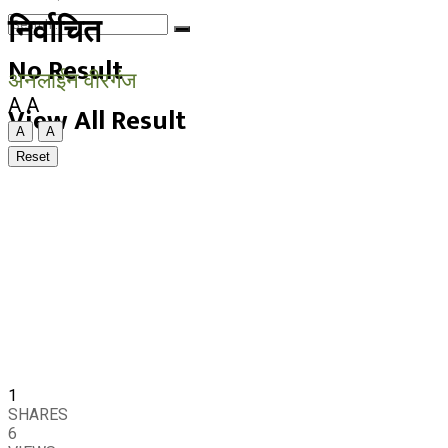
निर्वाचित
No Result
अनलाईन वीरगंज
A
A
View All Result
A
A
Reset
1
SHARES
6