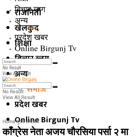
बिचार ब्लग
राजनिती
अन्य
खेलकुद
समाज
प्रदेश खबर
शिक्षा
Online Birgunj Tv
बिचार ब्लग
No Result
अन्य
View All Result
समाज
No Result
View All Result
प्रदेश खबर
Online Birgunj Tv
Home
मुख्य समाचार
काँग्रेस नेता अजय चौरसिया पर्सा २ मा