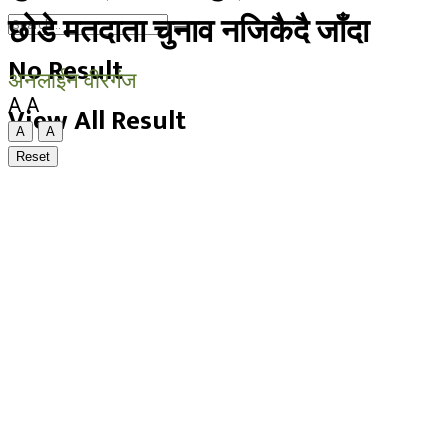
छोडे मतदाता चुनाव नजिकैदै जाँदा
No Result
अनलाईन वीरगंज
A
A
View All Result
A
A
Reset