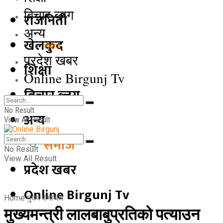
बिचार ब्लग
राजनिती
अन्य
खेलकुद
समाज
प्रदेश खबर
शिक्षा
Online Birgunj Tv
बिचार ब्लग
No Result
अन्य
View All Result
समाज
No Result
View All Result
प्रदेश खबर
Online Birgunj Tv
Home
मुख्य समाचार
मुख्यमन्त्री लालबाबुप्रतिको पत्याउन