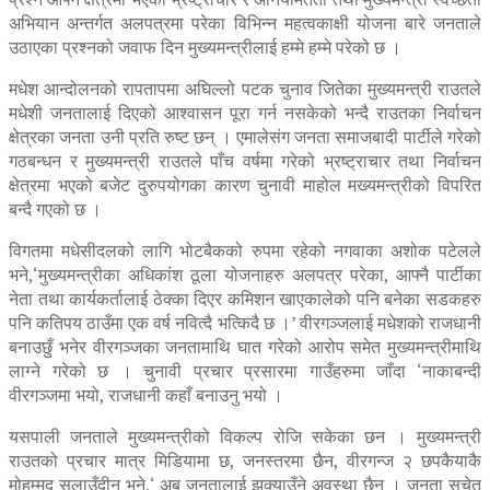
अभियान अन्तर्गत अलपत्रमा परेका विभिन्न महत्वकाक्षी योजना बारे जनताले
उठाएका प्रश्नको जवाफ दिन मुख्यमन्त्रीलाई हम्मे हम्मे परेको छ ।
मधेश आन्दोलनको रापतापमा अघिल्लो पटक चुनाव जितेका मुख्यमन्त्री राउतले
मधेशी जनतालाई दिएको आश्वासन पूरा गर्न नसकेको भन्दै राउतका निर्वाचन
क्षेत्रका जनता उनी प्रति रुष्ट छन् । एमालेसंग जनता समाजबादी पार्टीले गरेको
गठबन्धन र मुख्यमन्त्री राउतले पाँच वर्षमा गरेको भ्रष्ट्राचार तथा निर्वाचन
क्षेत्रमा भएको बजेट दुरुपयोगका कारण चुनावी माहोल मख्यमन्त्रीको विपरित
बन्दै गएको छ ।
विगतमा मधेसीदलको लागि भोटबैकको रुपमा रहेको नगवाका अशोक पटेलले
भने,‘मुख्यमन्त्रीका अधिकांश ठूला योजनाहरु अलपत्र परेका, आफ्नै पार्टीका
नेता तथा कार्यकर्तालाई ठेक्का दिएर कमिशन खाएकालेको पनि बनेका सडकहरु
पनि कतिपय ठाउँमा एक वर्ष नवित्दै भत्किदै छ ।’ वीरगञ्जलाई मधेशको राजधानी
बनाउछुँ भनेर वीरगञ्जका जनतामाथि घात गरेको आरोप समेत मुख्यमन्त्रीमाथि
लाग्ने गरेको छ । चुनावी प्रचार प्रसारमा गाउँहरुमा जाँदा ‘नाकाबन्दी
वीरगञ्जमा भयो, राजधानी कहाँ बनाउनु भयो ।
यसपाली जनताले मुख्यमन्त्रीको विकल्प रोजि सकेका छन । मुख्यमन्त्री
राउतको प्रचार मात्र मिडियामा छ, जनस्तरमा छैन, वीरगन्ज २ छपकैयाकै
मोहम्मद सलाउँदीन भने,‘ अब जनतालाई झुक्याउँने अवस्था छैन । जनता सचेत