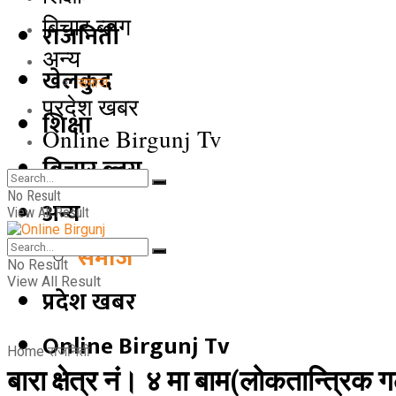
बिचार ब्लग
राजनिती
अन्य
खेलकुद
समाज
प्रदेश खबर
शिक्षा
Online Birgunj Tv
बिचार ब्लग
No Result
अन्य
View All Result
समाज
No Result
View All Result
प्रदेश खबर
Online Birgunj Tv
Home
राजनिती
बारा क्षेत्र नं। ४ मा बाम(लोकतान्त्रिक