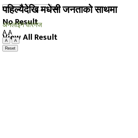
पहिल्यैदेखि मधेसी जनताको साथमा
No Result
अनलाईन वीरगंज
A
A
View All Result
A
A
Reset