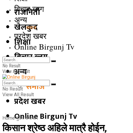
बिचार ब्लग
राजनिती
अन्य
खेलकुद
समाज
प्रदेश खबर
शिक्षा
Online Birgunj Tv
बिचार ब्लग
No Result
अन्य
View All Result
समाज
No Result
View All Result
प्रदेश खबर
Online Birgunj Tv
Home
मुख्य समाचार
किसान श्रेष्ठ अहिले मात्रै होईन,