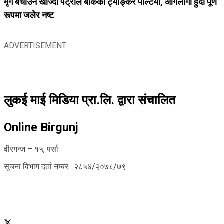
मृग बचाउन खोज्दा पेट्रोल बोकेको ट्याङ्कर पल्टियो, आगलागी हुँदा पूर्ण
रूपमा जलेर नष्ट
ADVERTISEMENT
लुकई माई मिडिया प्रा.लि. द्वारा संचालित
Online Birgunj
वीरगन्ज – १५, पर्सा
सूचना विभाग दर्ता नम्बर : २८५४/२०७८/७९