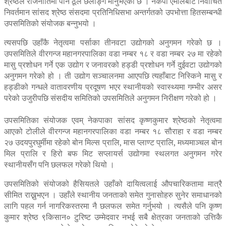
श्रेष्ठले राजनीतिमा पनि ठूलै छलाङ्ग मार्नुभएको छ । नेकपा एमालेबाट निर्वाचित
निवर्तमान सांसद श्रेष्ठ संसदमा प्रतिनिधिसभा अन्तर्गतको उपभोत्ता हितसम्बन्धी
उपसमितिको संयोजक बन्नुभयो ।
त्यसपछि उहाँकै नेतृत्वमा पर्साका तीनवटा उद्योगको अनुगमन गरेको छ ।
उपसमितिले वीरगन्ज महानगरपालिका वडा नम्बर १८ र वडा नम्बर २७ मा रहेको
मासु प्रशोधन गर्ने एक उद्योग र जनावरको हड्डी प्रशोधन गर्ने दुईवटा उद्योगको
अनुगमन गरेको हो । ती उद्योग सञ्चालनमा आएपछि त्यहाँबाट निस्किने मासु र
हड्डीको गन्धले वातावरणीय प्रदूषण भएर स्थानीयको स्वास्थ्यमा गम्भीर असर
परेको उजुरीपछि संसदीय समितिको उपसमितिले अनुगमन निरीक्षण गरेको हो ।
उपसमितिका संयोजक एवम् नेकपाका सांसद कृष्णकुमार श्रेष्ठको नेतृत्वमा
आएको टोलीले वीरगन्ज महानगरपालिका वडा नम्बर १८ सौराहा र वडा नम्बर
२७ उदयपुरघुर्मीमा रहेको बोन मिल्स प्रालि, मास प्लाण्ट प्रालि, मध्यमाञ्चल बोन
मिल प्रालि र हिरो बफ मिट सप्लायर्स उद्योगमा स्थलगत अनुगमन गरेर
स्थानीयसँग पनि छलफल गरेको थियो ।
उपसमितिको संयोजको हैसियतले उहाँको दायित्वलाई औपचारिकतामा मात्रै
सीमित राख्नुभएन । उहाँले स्थानीय जनताको समेत गुनासोहरु सुनेर समाधानको
लागि पहल गर्न नागरिकस्तरमा नै छलफल समेत गर्नुभयो । त्यसैले पनि कृष्ण
कुमार श्रेष्ठ ९किसान० टुरिष्ट उम्मेदवार नभई सबै क्षेत्रका जनताको उत्तिकै