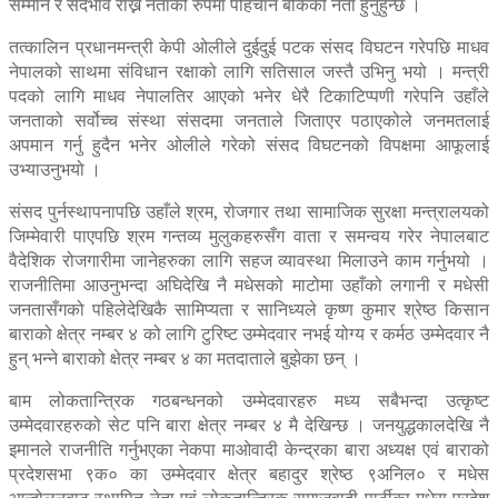
सम्मान र सदभाव राख्ने नेताको रुपमा पहिचान बोकेको नेता हुनुहुन्छ ।
तत्कालिन प्रधानमन्त्री केपी ओलीले दुईदुई पटक संसद विघटन गरेपछि माधव
नेपालको साथमा संविधान रक्षाको लागि सतिसाल जस्तै उभिनु भयो । मन्त्री
पदको लागि माधव नेपालतिर आएको भनेर धेरै टिकाटिप्पणी गरेपनि उहाँले
जनताको सर्वोच्च संस्था संसदमा जनताले जिताएर पठाएकोले जनमतलाई
अपमान गर्नु हुदैन भनेर ओलीले गरेको संसद विघटनको विपक्षमा आफूलाई
उभ्याउनुभयो ।
संसद पुर्नस्थापनापछि उहाँले श्रम, रोजगार तथा सामाजिक सुरक्षा मन्त्रालयको
जिम्मेवारी पाएपछि श्रम गन्तव्य मुलुकहरुसँग वाता र समन्वय गरेर नेपालबाट
वैदेशिक रोजगारीमा जानेहरुका लागि सहज व्यावस्था मिलाउने काम गर्नुभयो ।
राजनीतिमा आउनुभन्दा अघिदेखि नै मधेसको माटोमा उहाँको लगानी र मधेसी
जनतासँगको पहिलेदेखिकै सामिप्यता र सानिध्यले कृष्ण कुमार श्रेष्ठ किसान
बाराको क्षेत्र नम्बर ४ को लागि टुरिष्ट उम्मेदवार नभई योग्य र कर्मठ उम्मेदवार नै
हुन् भन्ने बाराको क्षेत्र नम्बर ४ का मतदाताले बुझेका छन् ।
बाम लोकतान्त्रिक गठबन्धनको उम्मेदवारहरु मध्य सबैभन्दा उत्कृष्ट
उम्मेदवारहरुको सेट पनि बारा क्षेत्र नम्बर ४ मै देखिन्छ । जनयुद्धकालदेखि नै
इमानले राजनीति गर्नुभएका नेकपा माओवादी केन्द्रका बारा अध्यक्ष एवं बाराको
प्रदेशसभा ९क० का उम्मेदवार क्षेत्र बहादुर श्रेष्ठ ९अनिल० र मधेस
आन्दोलनबाट स्थापित नेता एवं लोकतान्त्रिक समाजवादी पार्टीका मधेस प्रदेश