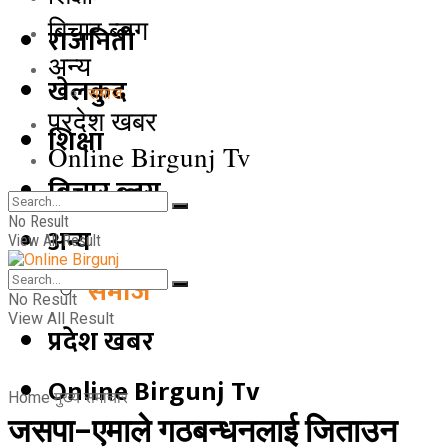
बिचार ब्लग
राजनिती
अन्य
खेलकुद
समाज
प्रदेश खबर
शिक्षा
Online Birgunj Tv
बिचार ब्लग
No Result
अन्य
View All Result
समाज
No Result
View All Result
प्रदेश खबर
Online Birgunj Tv
Home
मुख्य समाचार
जसपा–एमाले गठबन्धनलाई जिताउन