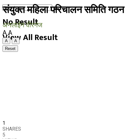
संयुक्त महिला परिचालन समिति गठन
No Result
अनलाईन वीरगंज
A
A
View All Result
A
A
Reset
1
SHARES
5