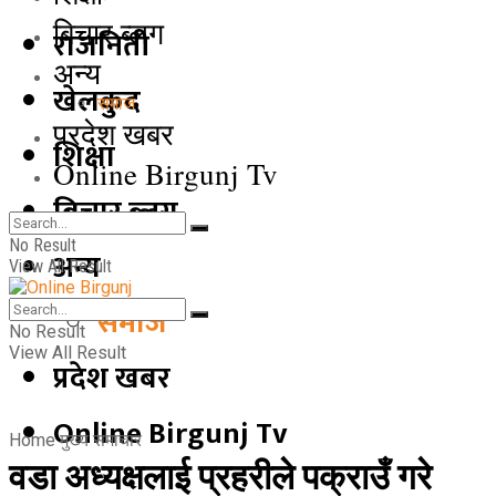
बिचार ब्लग
राजनिती
अन्य
खेलकुद
समाज
प्रदेश खबर
शिक्षा
Online Birgunj Tv
बिचार ब्लग
No Result
अन्य
View All Result
समाज
No Result
View All Result
प्रदेश खबर
Online Birgunj Tv
Home
मुख्य समाचार
वडा अध्यक्षलाई प्रहरीले पक्राउँ गरे