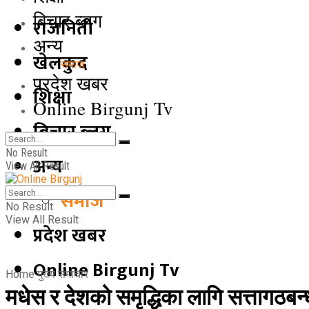
बिचार ब्लग
राजनिती
अन्य
खेलकुद
समाज
प्रदेश खबर
शिक्षा
Online Birgunj Tv
बिचार ब्लग
No Result
अन्य
View All Result
समाज
No Result
View All Result
प्रदेश खबर
Online Birgunj Tv
Home
मुख्य समाचार
मधेस र देशको समृद्धिका लागि सत्तागठब