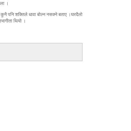
होला ।
ि कुनै पनि शक्तिले धावा बोल्न नसक्ने बताए ।घरदैलो
सहभागीता थियो ।