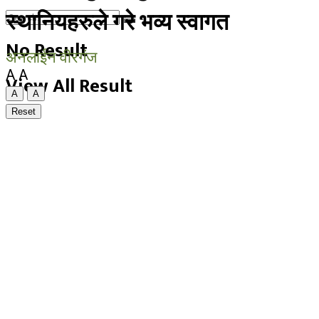
स्थानियहरुले गरे भव्य स्वागत
No Result
अनलाईन वीरगंज
A
A
View All Result
A
A
Reset