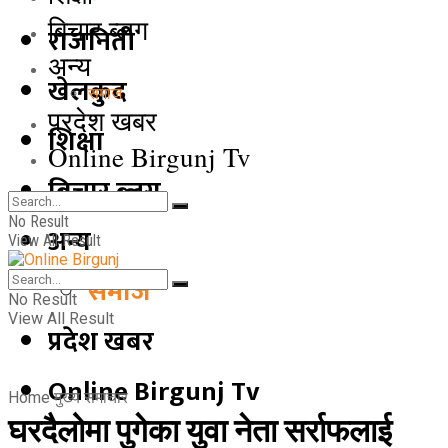
बिचार ब्लग
राजनिती
अन्य
खेलकुद
समाज
प्रदेश खबर
शिक्षा
Online Birgunj Tv
बिचार ब्लग
No Result
अन्य
View All Result
समाज
No Result
View All Result
प्रदेश खबर
Online Birgunj Tv
Home
मुख्य समाचार
घरदैलोमा पुगेका युवा नेता सर्राफलाई