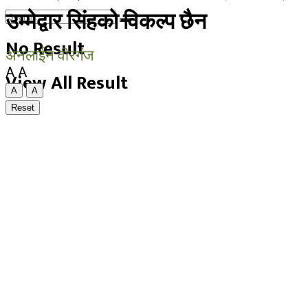
उम्मेद्वार सिंहको विकल्प छैन
No Result
अनलाईन वीरगंज
A
A
View All Result
A
A
Reset