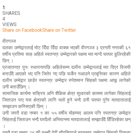
1
SHARES
4
VIEWS
Share on Facebook
Share on Twitter
वीरगञ्ज
दलका उम्मेद्वारलाई भोट दिँदा दिँदा वाक्क भएकी वीरगञ्ज ३ प्रगती नगरकी ६१
वर्षीय प्रतिमा साह अहिले स्वतन्त्र उम्मेद्वारको पक्षमा मत माग्दै घरघर डुलिरहेकी
छिन् ।
प्रजातन्त्र पुनः स्थापनापछि अहिलेसम्म दलीय उम्मेद्वारलाई मत दिएर विजयी
बनाउँदै आएको भए पनि जितेर गए पछि फर्केर नआउने प्रबृत्तिका कारण अहिले
दलीय उम्मेद्वार छाडेर स्वतन्त्र उम्मेद्वार रुपेशमान सिंहको पक्षमा आफू लागेको
उनी बताउँछिन् ।
सामाजिक कार्यमा सक्रिय अनि शैक्षिक क्षेत्र सुधारको काममा लागेका सिंहलाई
जिताउन पाए यस क्षेत्रको लागि भलो हुने भन्दै उनी घरघर पुगेर मतदातालाई
सम्झाउन कस्सिएकी छिन् ।
उनी जस्तै वडा नम्बर १ का ५५ वर्षीय मोहम्मद आलम पनि स्वतन्त्र उम्मेद्वार
सिंहलाई जिताउन भन्दै घरदैलो अभियानमा मतदातालाई सम्झाउँदै हिँडिरहेका छन्
।
यस्तै वडा नम्बर २४ की लक्ष्मी देवी चौरसियाले स्वतन्त्र उम्मेद्वार सिंहको विकल्प