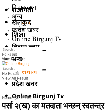
बिचार ब्लग
राजनिती
अन्य
खेलकुद
समाज
प्रदेश खबर
शिक्षा
Online Birgunj Tv
बिचार ब्लग
No Result
अन्य
View All Result
समाज
No Result
View All Result
प्रदेश खबर
Online Birgunj Tv
Home
मुख्य समाचार
पर्सा २(ख) का मतदाता भन्छन् स्वतन्त्र