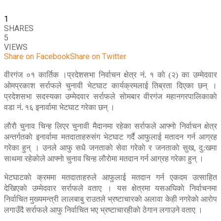
1
SHARES
5
VIEWS
Share on Facebook
Share on Twitter
वीरगंज ०१ कार्तिक ।प्रदेशसभा निर्वाचन क्षेत्र नं. १ काे (२) का उम्मेदवार
ओमप्रकाश सर्राफले चुनावी भेटघाट कार्यक्रमलाई तिब्रता दिएका छन् ।
प्रदेशसभा सदस्यका उम्मेदवार सर्राफले साेमबार वीरगंज महानगरपालिकाकाे
वडा नं. १६ इनार्वामा भेटघाट गरेका छन् ।
लाैराै चुनाव चिन्ह लिएर चुनावी मैदानमा रहेका सर्राफले आफ्नाे निर्वाचन क्षेत्र
अन्तर्गतकाे इनार्वामा मतदाताहरुसंग भेटघाट गर्दै आफुलाई मतादन गर्न आग्रह
गरेका हुन् । उनले आफु सधै जनताकाे सेवा गरेकाे र जनताकाे सुख, दु:खमा
साथमा रहेकाेले आफ्नाे चुनाव चिन्ह लाैराेमा मतदान गर्न आग्रह गरेका हुन् ।
भेटघाटकाे क्रममा मतदाताहरुले आफुलाई मतदान गर्न एकदम उत्साहित
देखिएकाे उम्मेदवार सर्राफले वताए । यस क्षेत्रमा यसअघिकाे निर्वाचनमा
निर्वाचित मुख्यमन्त्री लालबाबु राउतले भ्रष्टाचारकाे अलावा केही नगरेकाे आराेप
लगाउँदै सर्राफले आफु निर्वाचित भए भ्रष्टाचारहीकाे ठेगान लगाउने वताए ।