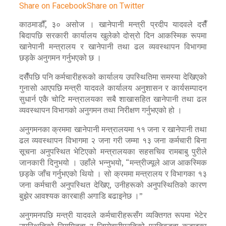
Share on Facebook
Share on Twitter
काठमाडौँ, ३० असोज । खानेपानी मन्त्री प्रदीप यादवले दसैँ
बिदापछि सरकारी कार्यालय खुलेको दोस्रो दिन आकस्मिक रूपमा
खानेपानी मन्त्रालय र खानेपानी तथा ढल व्यवस्थापन विभागमा
छड्के अनुगमन गर्नुभएको छ ।
दसैँपछि पनि कर्मचारीहरूको कार्यालय उपस्थितिमा समस्या देखिएको
गुनासो आएपछि मन्त्री यादवले कार्यालय अनुशासन र कार्यसम्पादन
सुधार्न एकै चोटि मन्त्रालयका सबै शाखासहित खानेपानी तथा ढल
व्यवस्थापन विभागको अनुगमन तथा निरीक्षण गर्नुभएको हो ।
अनुगमनका क्रममा खानेपानी मन्त्रालयमा ११ जना र खानेपानी तथा
ढल व्यवस्थापन विभागमा २ जना गरी जम्मा १३ जना कर्मचारी बिना
सूचना अनुपस्थित भेटिएको मन्त्रालयका सहसचिव रामबाबु पुरीले
जानकारी दिनुभयो । उहाँले भन्नुभयो, “मन्त्रीज्यूले आज आकस्मिक
छड्के जाँच गर्नुभएको थियो । सो क्रममा मन्त्रालय र विभागका १३
जना कर्मचारी अनुपस्थित देखिए, उनीहरूको अनुपस्थितिको कारण
बुझेर आवश्यक कारबाही अगाडि बढाइनेछ ।”
अनुगमनपछि मन्त्री यादवले कर्मचारीहरूसँग व्यक्तिगत रूपमा भेटेर
उपस्थितिको नियमितता र जिम्मेवारीप्रतिको प्रतिबद्धता कडाइका