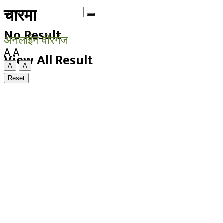
चारमा
No Result
अनलाईन वीरगंज
A
A
View All Result
A
A
Reset