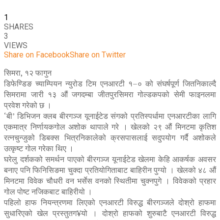
1
SHARES
3
VIEWS
Share on Facebook
Share on Twitter
सिमरा, १२ फागुन
डिफेण्डिङ च्याम्पियन न्युरोड टिम एनआरटी १–० को संघर्षपूर्ण जितनिकाल्दै
सिमरामा जारी १३ औं जगदम्बा जीतपुरसिमरा गोल्डकपको सेमी फाइनलमा
प्रवेश गरेको छ ।
‘बी’ डिभिजन क्लब बीरगञ्ज यूनाईटेड संगको प्रतिस्पर्धामा एनआरटीका लागि
एकमात्र निर्णायकगोल अशोक थापाले गरे । खेलको २९ औं मिनटमा कृतिश
रत्नचुन्जुको डिबक्स भित्रनिकालेको क्रसपासलाई सदुपयोग गर्दै अशोकले
उत्कृष्ट गोल गरेका थिए ।
घरेलु दर्शकको समर्थन पाएको बीरगञ्ज यूनाईटेड खेलमा केहि आकर्षक अवसर
बनाए पनि फिनिसिङमा चुक्दा प्रतियोगिताबाट बाहिरीन पुग्यो । खेलको ४८ औं
मिनटमा विवेक चौधरी वन भर्सेस वनको स्थितीमा चुक्नपुगे । विवेकको प्रहार
गोल पोष्ट नजिकबाट बाहिरीयो ।
पहिलो हाफ नियन्त्रणमा लिएको एनआरटी विरुद्ध बीरगञ्जले दोश्रो हाफमा
सुधारिएको खेल प्रस्तुतग¥यो । दोश्रो हाफको शुरुबाटै एनआरटी विरुद्ध