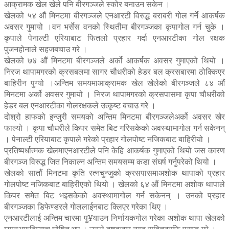
आक्रामक खेल खेले पनि बीरगञ्जले स्कोर बनाउन सकेन ।
खेलको ५४ औं मिनटमा बीरगञ्जले एनआरटी विरुद्ध बराबरी गोल गर्ने आकर्षक
अवसर गुमायो ।वन भर्सेस वनको स्थितीमा बीरगञ्जका कृपागोल गर्न चुके ।
कृपाले पेनाल्टी एरियाबाट फितलो प्रहार गर्दा एनआरटीका गोल रक्षक
पुजनहोनाले सहजबचाउ गरे ।
खेलको ७४ औं मिनटमा बीरगञ्जले अर्को आकर्षक अवसर गुमाएको थियो ।
निरज थापामगरको क्रसबलमा सागर चौधरीको हेडर बल क्रसबारमा ठोक्किएर
बाहिरीन पुग्यो ।अन्तिम समयमाआक्रामक खेल खेलेको बीरगञ्जले ८४ औं
मिनटमा अर्को अवसर गुमायो । निरज थापामगरको क्रसपासमा कृपा चौधरीको
हेडर बल एनआरटीका गोलरक्षकले उत्कृष्ट बचाउ गरे ।
दोश्रो हाफको इन्जुरी समयको अन्तिम मिनटमा बीरगञ्जलेअर्को अवसर खेर
फाल्यो । कृपा चौधरीले किपर समेत बिट गरिसकेको अवस्थामागोल गर्न सकेनन्
। पेनाल्टी एरियाबाट कृपाले गरेको प्रहार गोलपोष्ट नजिकबाट बाहिरीयो ।
प्रतिष्पर्धात्मक खेलमाएनआरटीले पनि केहि आकर्षक गुमाएको थियो जस कारण
बीरगञ्ज विरुद्ध जित निकाल्न अन्तिम समयसम्म कडा संघर्ष गर्नुपरेको थियो ।
खेलको सातौं मिनटमा कृति रत्नचुन्जुको क्रसपासमाअशोक थापाको प्रहार
गोलपोष्ट नजिकबाट बाहिरीएको थियो । खेलको ६४ औं मिनटमा अशोक थापाले
किपर समेत बिट भइसकेको अवस्थामागोल गर्न सकेनन् । उनको प्रहार
बीरगञ्जका डिफेण्डरले गोललाईनबाट क्लिएर गरेका थिए ।
एनआरटीलाई अन्तिम चारमा पु¥याउन निर्णायकगोल गरेका अशोक थापा खेलको