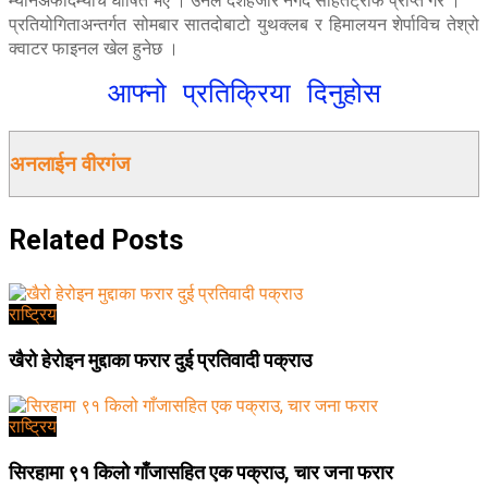
म्यानअफदिम्याच घोषित भए । उनले दशहजार नगद सहितट्रफि प्राप्त गरे ।
प्रतियोगिताअन्तर्गत सोमबार सातदोबाटो युथक्लब र हिमालयन शेर्पाविच तेश्रो
क्वाटर फाइनल खेल हुनेछ ।
आफ्नो प्रतिक्रिया दिनुहोस
अनलाईन वीरगंज
Related
Posts
राष्ट्रिय
खैरो हेरोइन मुद्दाका फरार दुई प्रतिवादी पक्राउ
राष्ट्रिय
सिरहामा ९१ किलो गाँजासहित एक पक्राउ, चार जना फरार