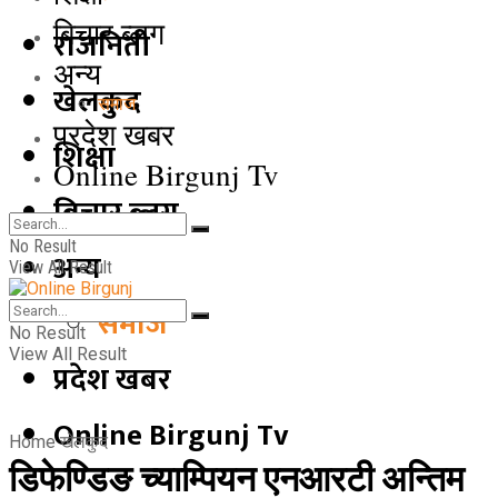
बिचार ब्लग
राजनिती
अन्य
खेलकुद
समाज
प्रदेश खबर
शिक्षा
Online Birgunj Tv
बिचार ब्लग
No Result
अन्य
View All Result
समाज
No Result
View All Result
प्रदेश खबर
Online Birgunj Tv
Home
खेलकुद
डिफेण्डिङ च्याम्पियन एनआरटी अन्तिम