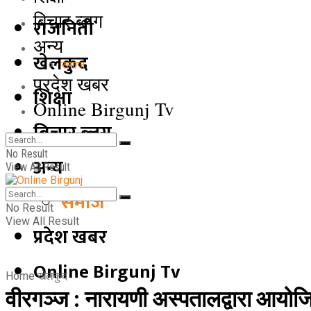
बिचार ब्लग
राजनिती
अन्य
खेलकुद
समाज
प्रदेश खबर
शिक्षा
Online Birgunj Tv
बिचार ब्लग
No Result
अन्य
View All Result
समाज
No Result
View All Result
प्रदेश खबर
Online Birgunj Tv
Home
खेलकुद
वीरगञ्ज : नारायणी अस्पतालद्वारा आयोज