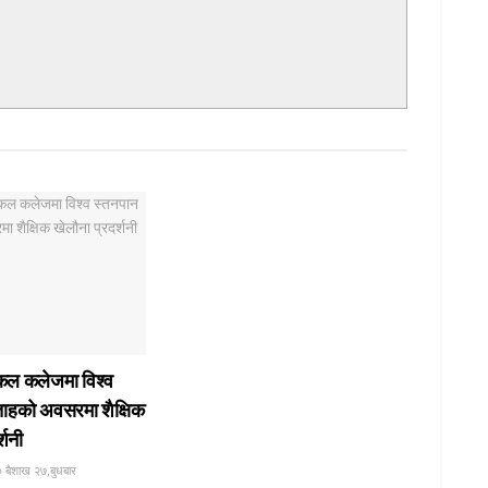
कल कलेजमा विश्व
ताहको अवसरमा शैक्षिक
्शनी
 बैशाख २७,बुधबार