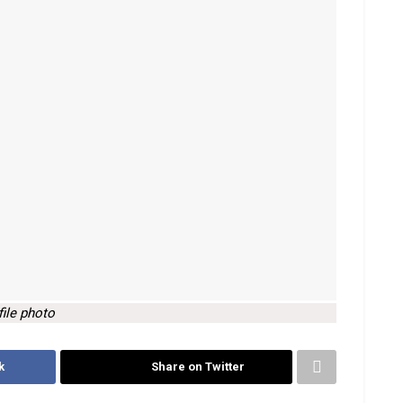
file photo
k
Share on Twitter