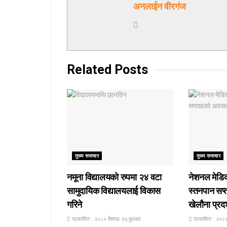
अनलाईन वीरगंज
Related
Posts
मुख्य समाचार
मुख्य समाचार
नमूना विद्यालयको रुपमा २४ वटा
नेशनल मेडि
सामुदायिक विद्यालयलाई विकास
स्तनपान सप्
गरिने
खेलौना प्रदर
प्रकाशित : २०८० बैशाख २७,बुधबार
प्रकाशित : २०८०