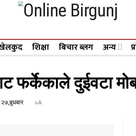
खेलकुद
शिक्षा
बिचार ब्लग
अन्य
प
ाट फर्केकाले दुईवटा मो
 २७,बुधबार
A
A