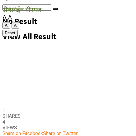
अनलाईन वीरगंज
A
A
No Result
A
A
View All Result
Reset
1
SHARES
4
VIEWS
Share on Facebook
Share on Twitter