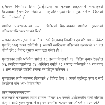
इन्डियन प्रिमियर लिग (आईपीएल) मा गुजरात टाइटन्सले सनराइजर्स
हैदरावादलाई पराजित गरेको छ । गए राति भएको खेलमा गुजरातले ७ विकेटको
जित निकालेको हो ।
ब्याटिङ पावरहाउसका रूपमा चिनिएको हैदराबादको ब्याटिङ गुजरातको
बलिङअगाडि फ्लप भएको थियो ।
जसका कारण सुरुवाती ब्याटिङ गरेको हैदरावाद निर्धारित २० ओभरमा ८ विकेट
गुमाउँदै १५२ रनमा समेटियो । जवाफी ब्याटिङमा उत्रिएको गुजरातले २० बल
बाँकी छँदै ३ विकेट गुमाएर लक्ष्य पूरा गरेको हो ।
गुजरातका लागि अभिषेक शर्माले १८, इसान किसनले १७, नितिश कुमार रेड्डीले
३१, हेनरिक क्लासेनले २७, अनिकेत बर्माले १८ र प्याट कमिन्सले २२ रन बनाए
। अन्य ब्याटरले दोहोरो अंकमा रन जोड्न सकेनन् ।
गुजरातका लागि मोहम्मद सिराजले ४ विकेट लिए । त्यस्तै प्रसिद्ध कृष्ण र साई
किशोरले पनि २र२ विकेट लिए ।
ऋन् न्चयगउएचबदजग
बलिङतर्फ गुजरातका लागि शुभमन गिलले ६१ रनको अर्धशतकीय पारी खेलेका
थिए । वासिङ्टन सुन्दरले ४९ रन बनाउँदा शेरफन रदरफोर्डले ३५ रन जोडे ।