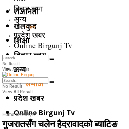
बिचार ब्लग
राजनिती
अन्य
खेलकुद
समाज
प्रदेश खबर
शिक्षा
Online Birgunj Tv
बिचार ब्लग
No Result
अन्य
View All Result
समाज
No Result
View All Result
प्रदेश खबर
Online Birgunj Tv
Home
अन्तराष्ट्रिय
गुजरातसँग चलेन हैदरावादको ब्याटिङ