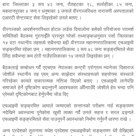
बारा जिल्लाका ३ सय ४२ जना, रौतहटका ९८, सर्लाहीका ८५ जना,
मकवानपुरका ४ जना र धनुषाका ३ जनाले वीरगञ्जस्थित नारायणी अस्पतालको
एआरटी सेन्टरबाट सेवा लिइरहेको उनले बताए ।
वीरगञ्जको आदर्शनगरस्थित होटल लर्डस दियालोमा बसेको परियोजना परामर्श
समितिको बैठकमा गुरागाईँले प्रस्तुत गरेको तथ्याङ्कअनुसार पर्सा जिल्लाका
१४ वटा स्थानीय तहमध्ये सबैभन्दा बढी वीरगञ्ज महानगरपालिकामा एचआइभी
सङ्क्रमित रहेका छन् । महानगरपालिकामा २ सय ४८ जना सङ्क्रमितले सेवा
लिँदा सबैभन्दा कम ठोरी गाउँपालिकाका १४ जनाले लिइरहेका छन् ।
बैठकलाई सम्बोधन गर्दै एएचएफ नेपालका कन्ट्री प्रोग्राम म्यानेजर दिब्यराज
जोशीले स्थानीय तह एवम् अन्य साझेदार संस्थाहरूको सहयोगमा संस्थाले
गरिरहेका कामले सकारात्मक नतिजा दिएको बताए । एचआइभी लागेपछि
समाजले हेर्ने दृष्टिकोण बदल्नुपर्ने आवश्यकता औँल्याउँदै जोशीले हेय भन्दा पनि
प्रेमको दृष्टिकोणबाट हेर्नुपर्नेमा जोड दिए
एचआइभी सङ्क्रमित आमाले जन्माएको सन्तानको परीक्षण गर्दा सङ्क्रमण
नदेखिने अवस्थामा पुगेकोमा खुसी व्यक्त गर्दै उनले सहज र सरल ढङ्गले
एचआइभी सङ्क्रमितले सेवा पाउनुपर्ने अवस्थाको निर्माण गर्नुपर्ने धारणा राखे ।
अन्य प्रदेशको तुलनामा मधेश प्रदेशमा एचआइभीको सङ्क्रमण धेरै देखिएको