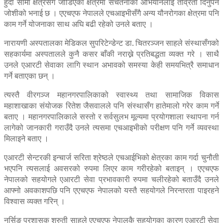
हुँदा सीमा क्षेत्रसँग जोडिएका क्षेत्रमा सचेतनाको अभियानलाई तीव्रता दिनुपर्ने
जोशीको भनाई छ । एएचएफ नेपालले एचआइभीसँगै अन्य यौनरोगका क्षेत्रमा पनि
काम गर्ने योजनाका साथ अघि बढी रहेको उनले बताए ।
नारायणी अस्पतालका मेडिकल सुपरिटेन्डेन्ट डा. चितरञ्जन साहले संस्थासँगको
सहकार्यमा अस्पतालले कुनै कसर बाँकी नराख्ने प्रतिबद्धता व्यक्त गरे । साथै
उनले एआरटी सेवाका लागि स्थान अभावको समस्या केही समयभित्रै समाधान
गर्ने बताएका छन् ।
त्यस्तै वीरगञ्ज महानगरपालिकाको स्वास्थ्य तथा सामाजिक विकास
महाशाखाका संयोजक रितेश जैसवालले पनि संस्थासँग हातेमालो गरेर काम गर्ने
बताए । महानगरपालिकाले सस्तो र सर्वसुलभ मूल्यमा प्रयोगशाला स्थापना गर्न
लागेको जानकारी गराउँदै उनले त्यसमा एचआइभीको परीक्षण पनि गर्ने व्यवस्था
मिलाइने बताए ।
एआरटी सेन्टरकी इन्चार्ज सरिता श्रेष्ठले एचआईभिको क्षेत्रका काम गर्दा चुनौती
भएपनि त्यसलाई अवसरको रुपमा लिएर काम गरीरहेको बताइन् । एएचएफ
नेपालको सहयोगले एआरटी सेवा प्रभावकारी रुपमा चलीरहेको बताउँदै उनले
आफ्नो अवकाशपछि पनि एएचएफ नेपालको यस्तै सहयोगले निरन्तरता पाइरहने
विश्वास व्यक्त गरिन् ।
नर्सिङ् प्रशासक श्रुती साहले एएचएफ नेपालकै सहयोगका कारण एआरटी सेवा