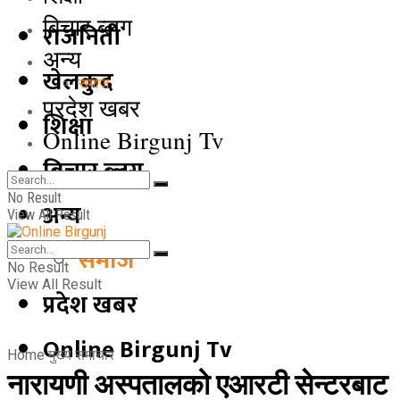
बिचार ब्लग
राजनिती
अन्य
खेलकुद
समाज
प्रदेश खबर
शिक्षा
Online Birgunj Tv
बिचार ब्लग
No Result
अन्य
View All Result
समाज
No Result
View All Result
प्रदेश खबर
Online Birgunj Tv
Home
मुख्य समाचार
नारायणी अस्पतालको एआरटी सेन्टरबाट